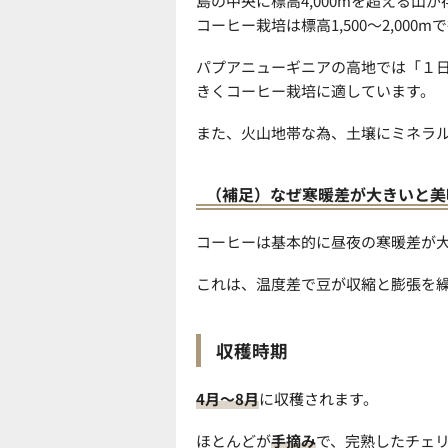
島の中央に標高4,000mを超える山
コーヒー栽培は標高1,500～2,000
パプアニューギニアの高地では「１
きくコーヒー栽培に適しています。
また、火山地帯な為、土壌にミネラ
（補足）なぜ寒暖差が大きいと美
コーヒーは基本的に昼夜の寒暖差が
これは、温度差で豆が収縮と膨張を
収穫時期
4月～8月
に収穫されます。
ほとんどが
手摘み
で、完熟したチェ