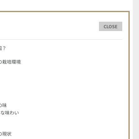
CLOSE
国？
の栽培環境
の味
ーな味わい
の現状