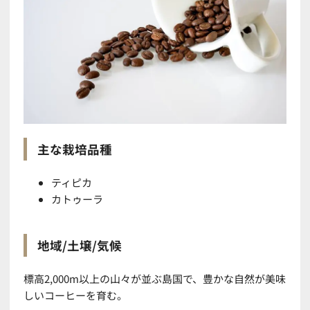
主な栽培品種
ティピカ
カトゥーラ
地域/土壌/気候
標高2,000m以上の山々が並ぶ島国で、豊かな自然が美味
しいコーヒーを育む。