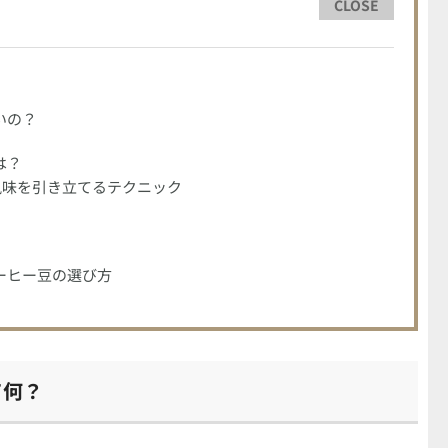
CLOSE
いの？
は？
風味を引き立てるテクニック
ーヒー豆の選び方
て何？